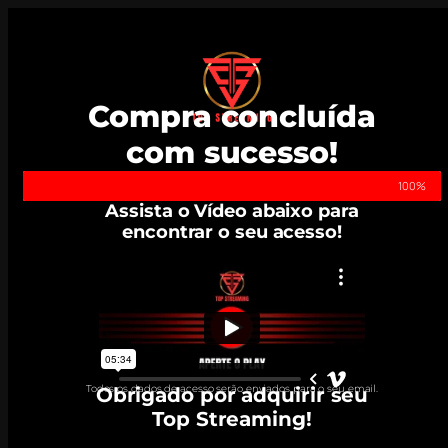
Compra concluída
com sucesso!
100%
Assista o Vídeo abaixo para
encontrar o seu acesso!
Todos os dados de acesso serão enviados para o seu email.
Obrigado por adquirir seu
Top Streaming!